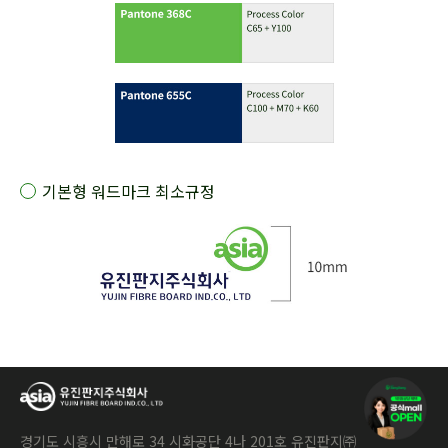
기본형 워드마크 최소규정
경기도 시흥시 만해로 34 시화공단 4나 201호 유진판지㈜